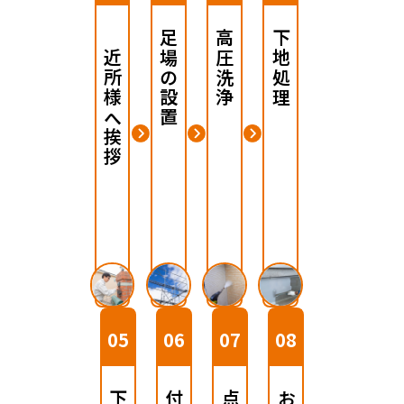
ご近所様へ挨拶
足場の設置
高圧洗浄
下地処理
05
06
07
08