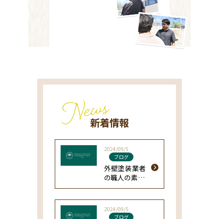
新着情報
2024/09/5
ブログ
外壁塗装業者
の職人の素行
が悪かった体
験で会社選び
に不安な方へ
2024/09/5
ブログ