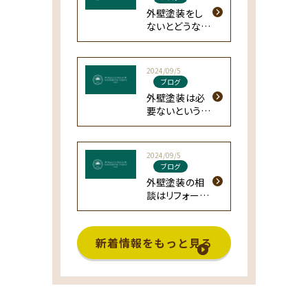
外壁塗装をし
ないとどうなる
の？よくある質
問
2024/09/5
ブログ
外壁塗装は必
要ないという判
断は危険？よく
ある誤解や注
意点
2024/09/5
ブログ
外壁塗装の相
談はリフォーム
会社？専門の会
社？どこが良い
の？
新着情報をもっと見る