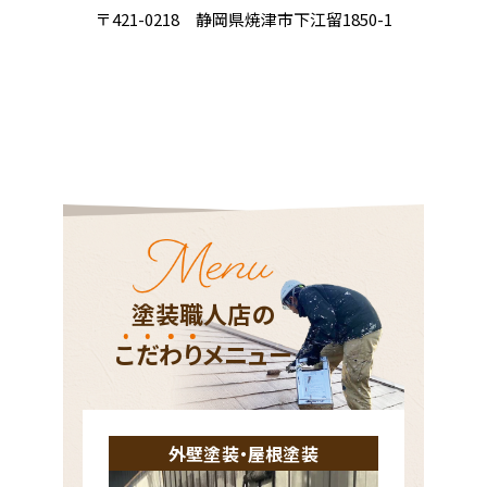
〒421-0218 静岡県焼津市下江留1850-1
塗装職人店の
こ
だ
わ
り
メニュー
外壁塗装・屋根塗装